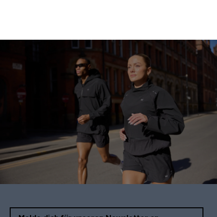
Vitamin K | Mangel, Vorteile, Geeignete
Lebensmittel?
18/04/16
VON MYPROTEIN
Vegane Protein Haferriegel | Gesundes
Flapjack Rezept
08/09/16
VON MYPROTEIN