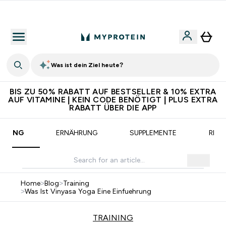
CHF 5 warten auf dich – bereit?
Was ist dein Ziel heute?
BIS ZU 50% RABATT AUF BESTSELLER & 10% EXTRA
AUF VITAMINE | KEIN CODE BENÖTIGT | PLUS EXTRA
RABATT ÜBER DIE APP
AINING
ERNÄHRUNG
SUPPLEMENTE
REZE
Home
>
Blog
>
Training
>
Was Ist Vinyasa Yoga Eine Einfuehrung
TRAINING