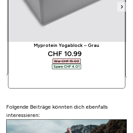
—
Myprotein Yogablock – Grau
discounted price
CHF 10.99‎
War CHF 15.00‎
Spare CHF 4.01‎
SOFORTKAUF
Folgende Beiträge könnten dich ebenfalls
interessieren: