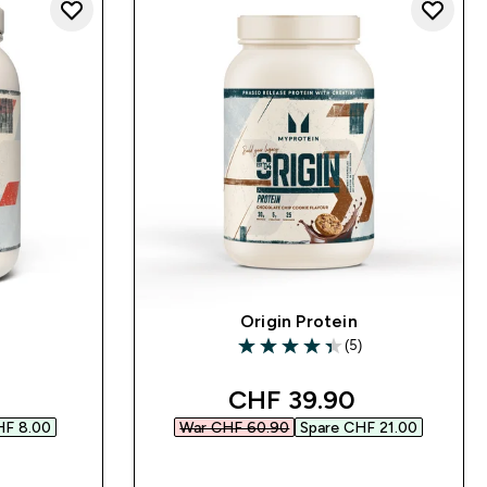
Origin Protein
(5)
ars
4.4 out of 5 stars
 price
discounted price
CHF 39.90‎
F 8.00‎
War CHF 60.90‎
Spare CHF 21.00‎
SOFORTKAUF