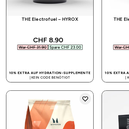
THE Electrofuel – HYROX
THE El
discounted price
CHF 8.90‎
War CHF 31.90‎
Spare CHF 23.00‎
War CHF
SOFORTKAUF
10% EXTRA AUF HYDRATION-SUPPLEMENTE
10% EXTRA 
| KEIN CODE BENÖTIGT
|