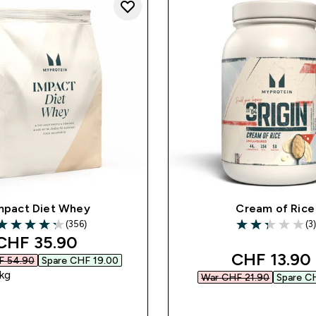
mpact Diet Whey
Cream of Rice
(356)
(3)
.26 out of 5 stars
2.33 out of 5 st
discounted price
CHF 35.90‎
discounted
CHF 13.90‎
 54.90‎
Spare CHF 19.00‎
kg
War CHF 21.90‎
Spare CH
SOFORTKAUF
SOFORTKAUF