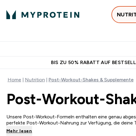
NUTRI
Jetzt im Trend
P
Enter
⌄
Gratis Versan
BIS ZU 50% RABATT AUF BESTSELL
Home
Nutrition
Post-Workout-Shakes & Supplemente
Post-Workout-Sha
Unsere Post-Workout-Formeln enthalten eine genau abgesti
perfekte Post-Workout-Nahrung zur Verfügung, die deine Tr
Mehr lesen