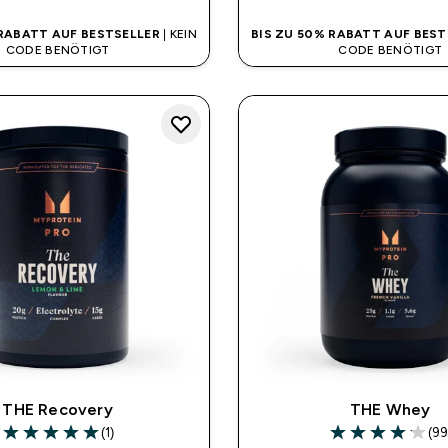
 RABATT AUF BESTSELLER
| KEIN
BIS ZU 50% RABATT AUF BEST
CODE BENÖTIGT
CODE BENÖTIGT
THE Recovery
THE Whey
(1)
(99
5 out of 5 stars
4.14 out of 5 st