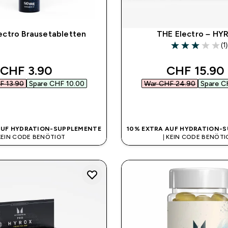
ectro Brausetabletten
THE Electro – HY
(1)
3 out of 5 stars
discounted price
discounted
CHF 3.90‎
CHF 15.90‎
 13.90‎
Spare CHF 10.00‎
War CHF 24.90‎
Spare C
SOFORTKAUF
SOFORTKAUF
AUF HYDRATION-SUPPLEMENTE
10% EXTRA AUF HYDRATION-
 KEIN CODE BENÖTIGT
| KEIN CODE BENÖTI