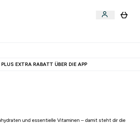
egan
Expertenrat
Enter Food, Bars & Snacks submenu
Enter Vegan submenu
Enter Expertenrat submenu
⌄
⌄
auf dich – bereit?
 PLUS EXTRA RABATT ÜBER DIE APP
draten und essentielle Vitaminen – damit steht dir die