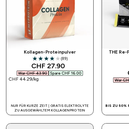
Kollagen-Proteinpulver
THE Re-F
(89)
3.97 out of 5 stars
discounted price
CHF 27.90‎
War CHF 43.90‎
Spare CHF 16.00‎
CHF 44.29‎/kg
War CHF
SOFORTKAUF
NUR FÜR KURZE ZEIT | GRATIS ELEKTROLYTE
BIS ZU 50%
ZU AUSGEWÄHLTEM KOLLAGENPROTEIN