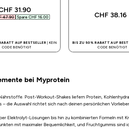
discounted price
CHF 31.90‎
CHF 38.16‎
 47.90‎
Spare CHF 16.00‎
SOFORTKAUF
SOFORTKAUF
 RABATT AUF BESTSELLER
| KEIN
BIS ZU 50% RABATT AUF BEST
CODE BENÖTIGT
CODE BENÖTIGT
emente bei Myprotein
 Nährstoffe. Post-Workout-Shakes liefern Protein, Kohlenhydra
 die Auswahl richtet sich nach deinen persönlichen Vorlieben 
ber Elektrolyt-Lösungen bis hin zu kombinierten Formeln mit K
s punkten mit maximaler Bequemlichkeit, und Fruchtgummis sind i