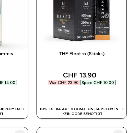
gummis
THE Electro (Sticks)
 price
discounted price
CHF 13.90‎
F 14.00‎
War CHF 23.90‎
Spare CHF 10.00‎
SOFORTKAUF
SUPPLEMENTE
10% EXTRA AUF HYDRATION-SUPPLEMENTE
GT
| KEIN CODE BENÖTIGT