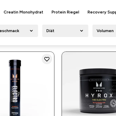
Creatin Monohydrat
Protein Riegel
Recovery Sup
eschmack
Diät
Volumen