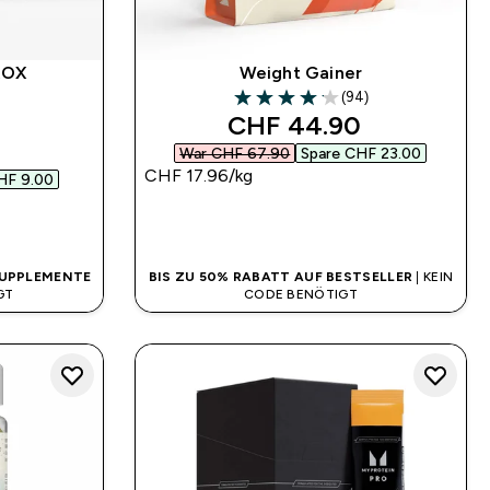
ROX
Weight Gainer
(94)
4.14 out of 5 stars
discounted price
CHF 44.90‎
 price
War CHF 67.90‎
Spare CHF 23.00‎
CHF 17.96‎/kg
HF 9.00‎
SOFORTKAUF
SUPPLEMENTE
BIS ZU 50% RABATT AUF BESTSELLER
| KEIN
GT
CODE BENÖTIGT