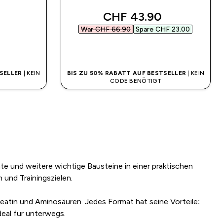
discounted price
CHF 43.90‎
War CHF 66.90‎
Spare CHF 23.00‎
SOFORTKAUF
SELLER
| KEIN
BIS ZU 50% RABATT AUF BESTSELLER
| KEIN
CODE BENÖTIGT
te und weitere wichtige Bausteine in einer praktischen
und Trainingszielen.
reatin und Aminosäuren. Jedes Format hat seine Vorteile:
deal für unterwegs.