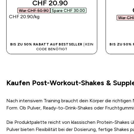
discounted price
CHF 20.90‎
War CHF 50.90‎
Spare CHF 30.00‎
CHF 20.90‎/kg
War CHF
SOFORTKAUF
BIS ZU 50% RABATT AUF BESTSELLER
| KEIN
BIS ZU 50%
CODE BENÖTIGT
Kaufen Post-Workout-Shakes & Suppl
Nach intensivem Training braucht dein Körper die richtigen
Form. Ob Pulver, Ready-to-Drink-Shakes oder Fruchtgummis –
Die Produktpalette reicht von klassischen Protein-Shakes ü
Pulver bieten Flexibilität bei der Dosierung, fertige Shake