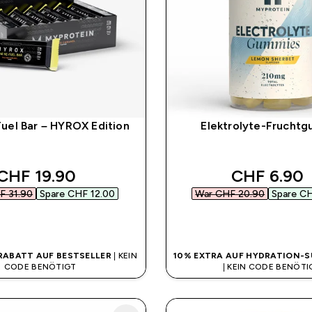
uel Bar – HYROX Edition
Elektrolyte-Frucht
discounted price
discounted
CHF 19.90‎
CHF 6.90‎
 31.90‎
Spare CHF 12.00‎
War CHF 20.90‎
Spare CH
SOFORTKAUF
SOFORTKAUF
 RABATT AUF BESTSELLER
| KEIN
10% EXTRA AUF HYDRATION-
CODE BENÖTIGT
| KEIN CODE BENÖTI