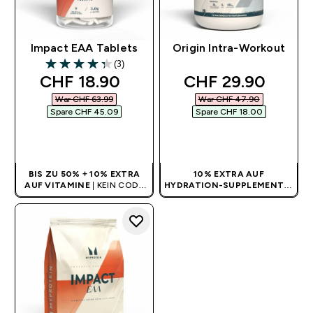
Impact EAA Tablets
Origin Intra-Workout
(3)
4.33 out of 5 stars
discounted price
discounted price
CHF 18.90‎
CHF 29.90‎
War CHF 63.99‎
War CHF 47.90‎
Spare CHF 45.09‎
Spare CHF 18.00‎
SOFORTKAUF
SOFORTKAUF
BIS ZU 50% + 10% EXTRA
10% EXTRA AUF
AUF VITAMINE
| KEIN CODE
HYDRATION-SUPPLEMENTE
|
BENÖTIGT
KEIN CODE BENÖTIGT