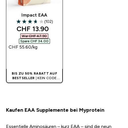
Impact EAA
(102)
3.71 out of 5 stars
discounted price
CHF 13.90‎
War CHF 47.90‎
Spare CHF 34.00‎
CHF 55.60‎/kg
SOFORTKAUF
BIS ZU 50% RABATT AUF
BESTSELLER
| KEIN CODE
BENÖTIGT
Kaufen EAA Supplemente bei Myprotein
Essentielle Aminosäuren – kurz EAA – sind die neun