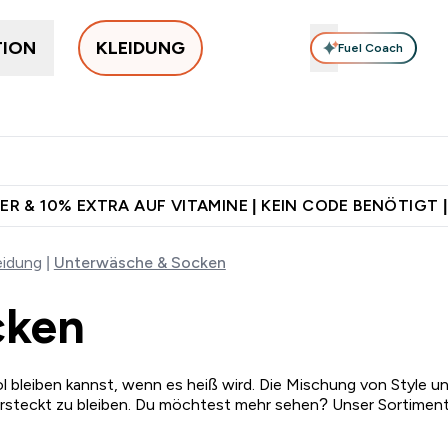
TION
KLEIDUNG
Fuel Coach
Damenkleidung
Herrenkleidung
Accessories
Shoppe
Enter Jetzt im Trend submenu
Enter Damenkleidung submenu
Enter Herrenkleidung su
Enter Acc
⌄
⌄
⌄
⌄
d ab CHF 90
Für App-Neukunden: Gratis Versand
CHF 5 warten 
ER & 10% EXTRA AUF VITAMINE | KEIN CODE BENÖTIGT |
eidung
Unterwäsche & Socken
cken
eiben kannst, wenn es heiß wird. Die Mischung von Style und K
ersteckt zu bleiben. Du möchtest mehr sehen? Unser Sortiment