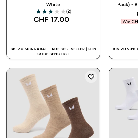
White
Pack) - 
(2)
3 out of 5 stars
CHF 17.00‎
War CH
SOFORTKAUF
BIS ZU 50% RABATT AUF BESTSELLER
| KEIN
BIS ZU 50%
CODE BENÖTIGT