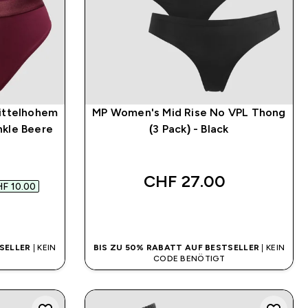
Mittelhohem
MP Women's Mid Rise No VPL Thong
nkle Beere
(3 Pack) - Black
 price
CHF 27.00‎
F 10.00‎
SOFORTKAUF
SELLER
| KEIN
BIS ZU 50% RABATT AUF BESTSELLER
| KEIN
CODE BENÖTIGT