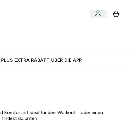
 nach Aktivität
bmenu
essories submenu
Enter Shoppe nach Aktivität submenu
⌄
auf dich – bereit?
 PLUS EXTRA RABATT ÜBER DIE APP
omfort ist ideal für dein Workout ... oder einen
 findest du unten.