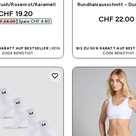
Blush/Rosenrot/Karamell
Rundhalsausschnitt – Du
discounted price
CHF 19.20‎
CHF 22.00‎
F 24.00‎
Spare CHF 4.80‎
SOFORTKAUF
SOFORTKAUF
 RABATT AUF BESTSELLER
| KEIN
BIS ZU 50% RABATT AUF BEST
CODE BENÖTIGT
CODE BENÖTIGT