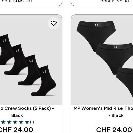
CODE BENÖTIGT
CODE BENÖTIGT
x Crew Socks (5 Pack) -
MP Women's Mid Rise Tho
Black
- Black
(1)
5 out of 5 stars
CHF 24.00‎
CHF 24.00‎