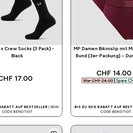
x Crew Socks (3 Pack) -
MP Damen Bikinislip mit 
Black
Bund (3er-Packung) – Du
discounted
CHF 14.00‎
CHF 17.00‎
War CHF 24.00‎
Spare CH
SOFORTKAUF
SOFORTKAUF
 RABATT AUF BESTSELLER
| KEIN
BIS ZU 50% RABATT AUF BEST
CODE BENÖTIGT
CODE BENÖTIGT