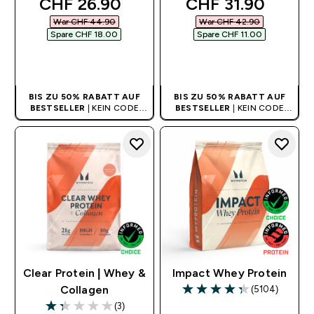
discounted price
discounted pric
CHF 26.90‎
CHF 31.90‎
War CHF 44.90‎
War CHF 42.90‎
Spare CHF 18.00‎
Spare CHF 11.00‎
SOFORTKAUF
SOFORTKAUF
BIS ZU 50% RABATT AUF
BIS ZU 50% RABATT AUF
BESTSELLER
| KEIN CODE
BESTSELLER
| KEIN CODE
BENÖTIGT
BENÖTIGT
Clear Protein | Whey &
Impact Whey Protein
(5104)
Collagen
4.31 out of 5 stars
(3)
1.33 out of 5 stars