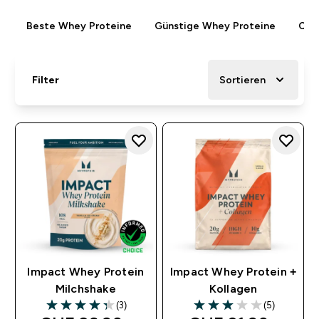
Beste Whey Proteine
Günstige Whey Proteine
Clea
Filter
Sortieren
Impact Whey Protein
Impact Whey Protein +
Milchshake
Kollagen
(3)
(5)
4.33 out of 5 stars
3 out of 5 stars