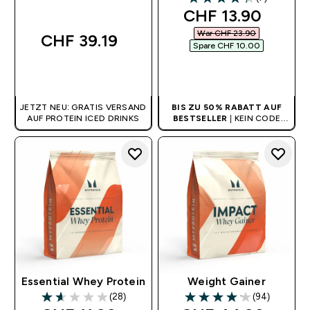
4.29 out of 5 stars
discounted pric
CHF 13.90‎
War CHF 23.90‎
CHF 39.19‎
Spare CHF 10.00‎
SOFORTKAUF
SOFORTKAUF
JETZT NEU: GRATIS VERSAND
BIS ZU 50% RABATT AUF
AUF PROTEIN ICED DRINKS
BESTSELLER
| KEIN CODE
BENÖTIGT
Essential Whey Protein
Weight Gainer
(28)
(94)
1.61 out of 5 stars
4.14 out of 5 stars