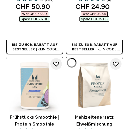
4.07 out of 5 stars
4.5 out of 5 stars
discounted price
discounted price
CHF 50.90‎
CHF 24.90‎
War CHF 76.90‎
War CHF 39.95‎
Spare CHF 26.00‎
Spare CHF 15.05‎
SOFORTKAUF
SOFORTKAUF
BIS ZU 50% RABATT AUF
BIS ZU 50% RABATT AUF
BESTSELLER
| KEIN CODE
BESTSELLER
| KEIN CODE
BENÖTIGT
BENÖTIGT
Frühstücks Smoothie |
Mahlzeitenersatz
Protein Smoothie
Eiweißmischung