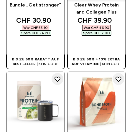
Bundle „Get stronger“
Clear Whey Protein
and Collagen Plus
discounted price
discounted price
CHF 30.90‎
CHF 39.90‎
War CHF 55.10‎
War CHF 46.90‎
Spare CHF 24.20‎
Spare CHF 7.00‎
SOFORTKAUF
SOFORTKAUF
BIS ZU 50% RABATT AUF
BIS ZU 50% + 10% EXTRA
BESTSELLER
| KEIN CODE
AUF VITAMINE
| KEIN CODE
BENÖTIGT
BENÖTIGT