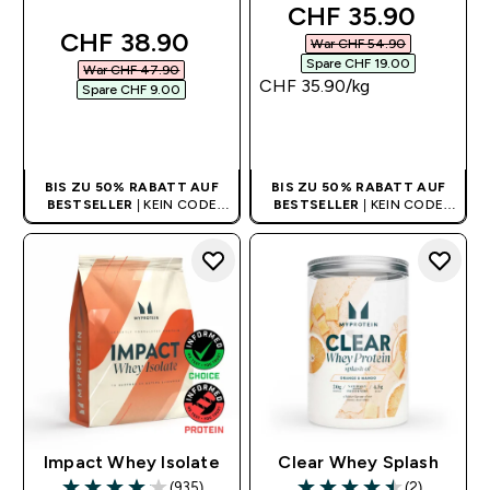
discounted price
CHF 35.90‎
discounted price
CHF 38.90‎
War CHF 54.90‎
Spare CHF 19.00‎
War CHF 47.90‎
CHF 35.90‎/kg
Spare CHF 9.00‎
SOFORTKAUF
SOFORTKAUF
BIS ZU 50% RABATT AUF
BIS ZU 50% RABATT AUF
BESTSELLER
| KEIN CODE
BESTSELLER
| KEIN CODE
BENÖTIGT
BENÖTIGT
Impact Whey Isolate
Clear Whey Splash
(935)
(2)