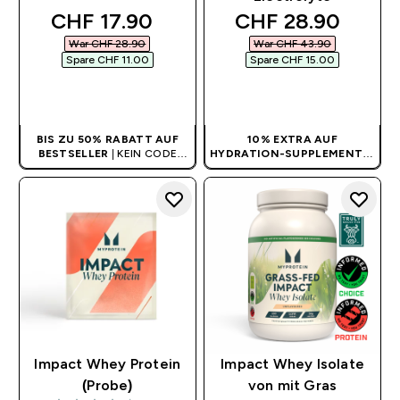
discounted price
discounted price
CHF 17.90‎
CHF 28.90‎
War CHF 28.90‎
War CHF 43.90‎
Spare CHF 11.00‎
Spare CHF 15.00‎
SOFORTKAUF
SOFORTKAUF
BIS ZU 50% RABATT AUF
10% EXTRA AUF
BESTSELLER
| KEIN CODE
HYDRATION-SUPPLEMENTE
|
BENÖTIGT
KEIN CODE BENÖTIGT
Impact Whey Protein
Impact Whey Isolate
(Probe)
von mit Gras