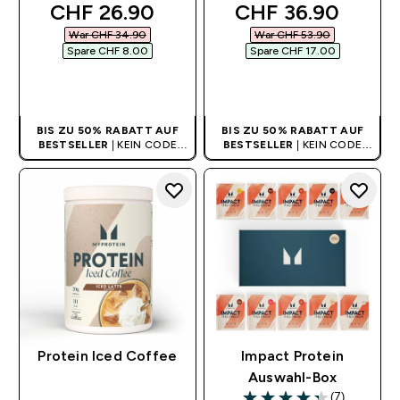
discounted price
discounted price
CHF 26.90‎
CHF 36.90‎
War CHF 34.90‎
War CHF 53.90‎
Spare CHF 8.00‎
Spare CHF 17.00‎
SOFORTKAUF
SOFORTKAUF
BIS ZU 50% RABATT AUF
BIS ZU 50% RABATT AUF
BESTSELLER
| KEIN CODE
BESTSELLER
| KEIN CODE
BENÖTIGT
BENÖTIGT
Protein Iced Coffee
Impact Protein
Auswahl-Box
(7)