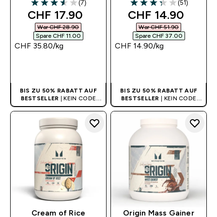
(7)
(51)
3.57 out of 5 stars
3.33 out of 5 stars
discounted price
discounted price
CHF 17.90‎
CHF 14.90‎
War CHF 28.90‎
War CHF 51.90‎
Spare CHF 11.00‎
Spare CHF 37.00‎
CHF 35.80‎/kg
CHF 14.90‎/kg
SOFORTKAUF
SOFORTKAUF
BIS ZU 50% RABATT AUF
BIS ZU 50% RABATT AUF
BESTSELLER
| KEIN CODE
BESTSELLER
| KEIN CODE
BENÖTIGT
BENÖTIGT
Cream of Rice
Origin Mass Gainer