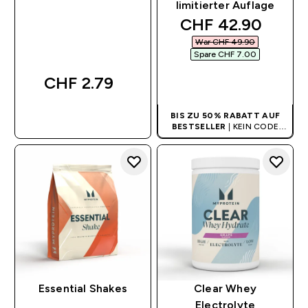
limitierter Auflage
discounted price
CHF 42.90‎
War CHF 49.90‎
Spare CHF 7.00‎
CHF 2.79‎
SOFORTKAUF
SOFORTKAUF
BIS ZU 50% RABATT AUF
BESTSELLER
| KEIN CODE
BENÖTIGT
Essential Shakes
Clear Whey
Electrolyte