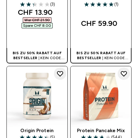
(3)
(1)
2.33 out of 5 stars
5 out of 5 stars
discounted price
CHF 13.90‎
War CHF 21.90‎
CHF 59.90‎
Spare CHF 8.00‎
SOFORTKAUF
SOFORTKAUF
BIS ZU 50% RABATT AUF
BIS ZU 50% RABATT AUF
BESTSELLER
| KEIN CODE
BESTSELLER
| KEIN CODE
BENÖTIGT
BENÖTIGT
Origin Protein
Protein Pancake Mix
(5)
(544)