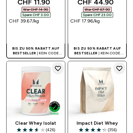
discounted price
discounted price
CHF 11.90‎
CHF 44.90‎
War CHF 14.90‎
War CHF 67.90‎
Spare CHF 3.00‎
Spare CHF 23.00‎
CHF 39.67‎/kg
CHF 17.96‎/kg
SOFORTKAUF
SOFORTKAUF
BIS ZU 50% RABATT AUF
BIS ZU 50% RABATT AUF
BESTSELLER
| KEIN CODE
BESTSELLER
| KEIN CODE
BENÖTIGT
BENÖTIGT
Clear Whey Isolat
Impact Diet Whey
(426)
(356)
3.65 out of 5 stars
4.26 out of 5 stars