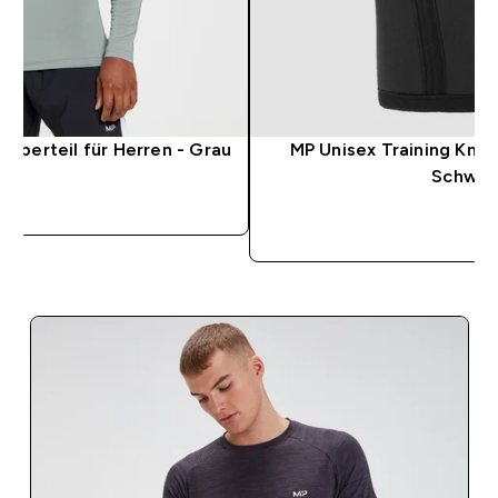
berteil für Herren - Grau
MP Unisex Training Kni
Schwar
FORTKAUF
SOFORTK