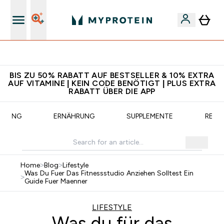
CHF 5 warten auf dich – bereit?
BIS ZU 50% RABATT AUF BESTSELLER & 10% EXTRA
AUF VITAMINE | KEIN CODE BENÖTIGT | PLUS EXTRA
RABATT ÜBER DIE APP
AINING
ERNÄHRUNG
SUPPLEMENTE
REZE
Home
>
Blog
>
Lifestyle
Was Du Fuer Das Fitnessstudio Anziehen Solltest Ein
>
Guide Fuer Maenner
LIFESTYLE
Was du für das