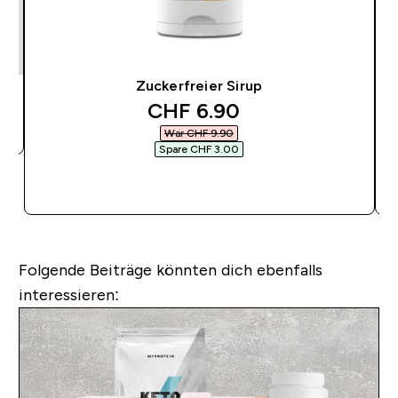
Zuckerfreier Sirup
discounted price
CHF 6.90‎
War CHF 9.90‎
Spare CHF 3.00‎
SOFORTKAUF
Folgende Beiträge könnten dich ebenfalls
interessieren: