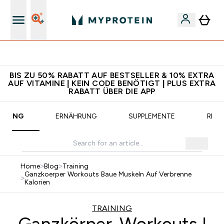
CHF 5 warten auf dich – bereit?
BIS ZU 50% RABATT AUF BESTSELLER & 10% EXTRA
AUF VITAMINE | KEIN CODE BENÖTIGT | PLUS EXTRA
RABATT ÜBER DIE APP
AINING
ERNÄHRUNG
SUPPLEMENTE
REZE
Home
>
Blog
>
Training
Ganzkoerper Workouts Baue Muskeln Auf Verbrenne
>
Kalorien
TRAINING