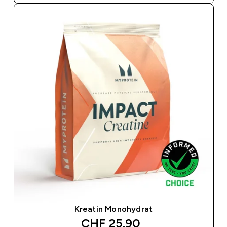
Kreatin Monohydrat
discounted price
CHF 25.90‎