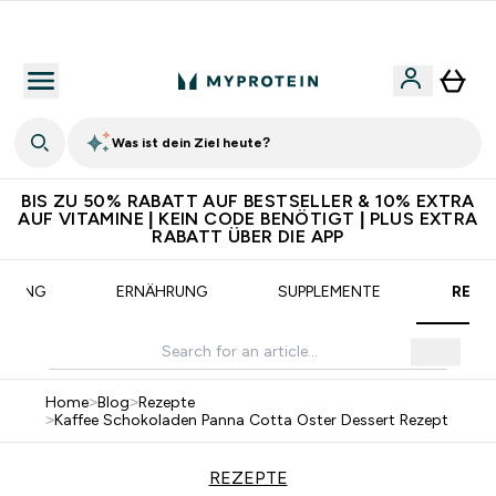
CHF 5 warten auf dich – bereit?
Was ist dein Ziel heute?
BIS ZU 50% RABATT AUF BESTSELLER & 10% EXTRA
AUF VITAMINE | KEIN CODE BENÖTIGT | PLUS EXTRA
RABATT ÜBER DIE APP
AINING
ERNÄHRUNG
SUPPLEMENTE
REZE
Home
>
Blog
>
Rezepte
>
Kaffee Schokoladen Panna Cotta Oster Dessert Rezept
REZEPTE