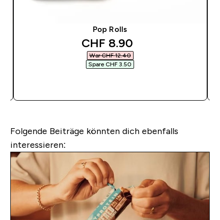
Pop Rolls
discounted price
CHF 8.90‎
War CHF 12.40‎
Spare CHF 3.50‎
SOFORTKAUF
Folgende Beiträge könnten dich ebenfalls
interessieren: