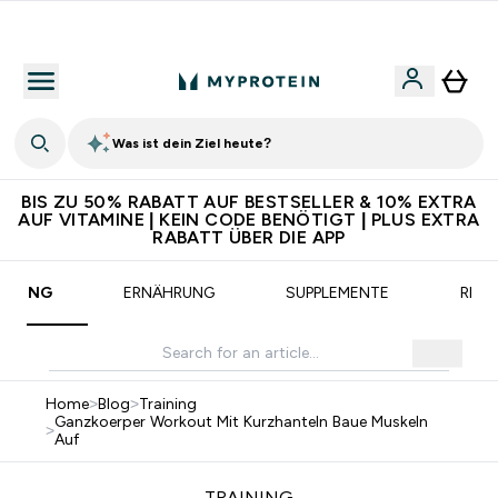
CHF 5 warten auf dich – bereit?
Was ist dein Ziel heute?
BIS ZU 50% RABATT AUF BESTSELLER & 10% EXTRA
AUF VITAMINE | KEIN CODE BENÖTIGT | PLUS EXTRA
RABATT ÜBER DIE APP
AINING
ERNÄHRUNG
SUPPLEMENTE
REZE
Home
>
Blog
>
Training
Ganzkoerper Workout Mit Kurzhanteln Baue Muskeln
>
Auf
TRAINING