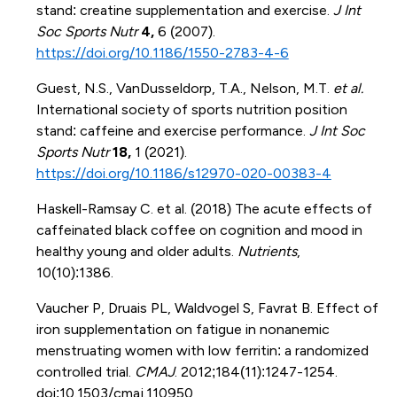
stand: creatine supplementation and exercise.
J Int
Soc Sports Nutr
4,
6 (2007).
https://doi.org/10.1186/1550-2783-4-6
Guest, N.S., VanDusseldorp, T.A., Nelson, M.T.
et al.
International society of sports nutrition position
stand: caffeine and exercise performance.
J Int Soc
Sports Nutr
18,
1 (2021).
https://doi.org/10.1186/s12970-020-00383-4
Haskell-Ramsay C. et al. (2018) The acute effects of
caffeinated black coffee on cognition and mood in
healthy young and older adults.
Nutrients
,
10(10):1386.
Vaucher P, Druais PL, Waldvogel S, Favrat B. Effect of
iron supplementation on fatigue in nonanemic
menstruating women with low ferritin: a randomized
controlled trial.
CMAJ
. 2012;184(11):1247-1254.
doi:10.1503/cmaj.110950