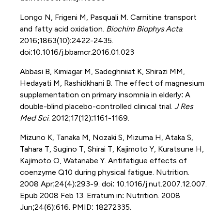
Longo N, Frigeni M, Pasquali M. Carnitine transport
and fatty acid oxidation.
Biochim Biophys Acta
.
2016;1863(10):2422-2435.
doi:10.1016/j.bbamcr.2016.01.023
Abbasi B, Kimiagar M, Sadeghniiat K, Shirazi MM,
Hedayati M, Rashidkhani B. The effect of magnesium
supplementation on primary insomnia in elderly: A
double-blind placebo-controlled clinical trial.
J Res
Med Sci
. 2012;17(12):1161-1169.
Mizuno K, Tanaka M, Nozaki S, Mizuma H, Ataka S,
Tahara T, Sugino T, Shirai T, Kajimoto Y, Kuratsune H,
Kajimoto O, Watanabe Y. Antifatigue effects of
coenzyme Q10 during physical fatigue. Nutrition.
2008 Apr;24(4):293-9. doi: 10.1016/j.nut.2007.12.007.
Epub 2008 Feb 13. Erratum in: Nutrition. 2008
Jun;24(6):616. PMID: 18272335.