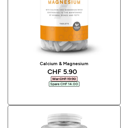
Calcium & Magnesium
discounted price
CHF 5.90‎
War CHF 19.90‎
Spare CHF 14.00‎
SOFORTKAUF