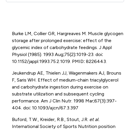
Burke LM, Collier GR, Hargreaves M. Muscle glycogen
storage after prolonged exercise: effect of the
glycemic index of carbohydrate feedings. J Appl
Physiol (1985). 1993 Aug;75(2):1019-23. doi:
10.1152/jappl.1993.75.2.1019. PMID: 8226443.
Jeukendrup AE, Thielen JJ, Wagenmakers AJ, Brouns
F, Saris WH. Effect of medium-chain triacylglycerol
and carbohydrate ingestion during exercise on
substrate utilization and subsequent cycling
performance. Am J Clin Nutr. 1998 Mar;67(3):397-
404. doi: 10.1093/ajcn/67.3.397
Buford, T.W., Kreider, R.B., Stout, J.R.
et al.
International Society of Sports Nutrition position