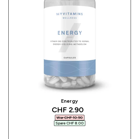
Energy
discounted price
CHF 2.90‎
War CHF 10.90‎
Spare CHF 8.00‎
SOFORTKAUF