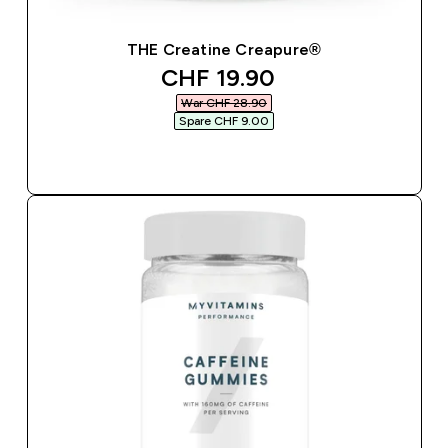
THE Creatine Creapure®
discounted price
CHF 19.90‎
War CHF 28.90‎
Spare CHF 9.00‎
SOFORTKAUF