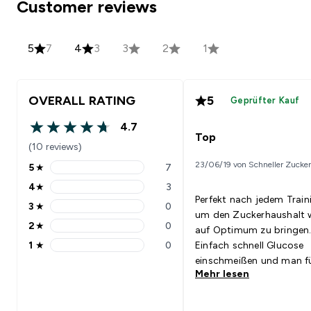
Customer reviews
5
7
4
3
3
2
1
OVERALL RATING
5
Geprüfter Kauf
4.7
4.7 out of 5 stars
Top
(10 reviews)
23/06/19 von Schneller Zucker
5
★
7
5 stars rating 7 reviews
4
★
3
4 stars rating 3 reviews
Perfekt nach jedem Train
3
★
0
3 stars rating 0 reviews
um den Zuckerhaushalt 
2
★
0
auf Optimum zu bringen
2 stars rating 0 reviews
1
★
0
Einfach schnell Glucose
1 stars rating 0 reviews
einschmeißen und man f
Mehr lesen
sich wieder fit wie ein
Turnschuh.