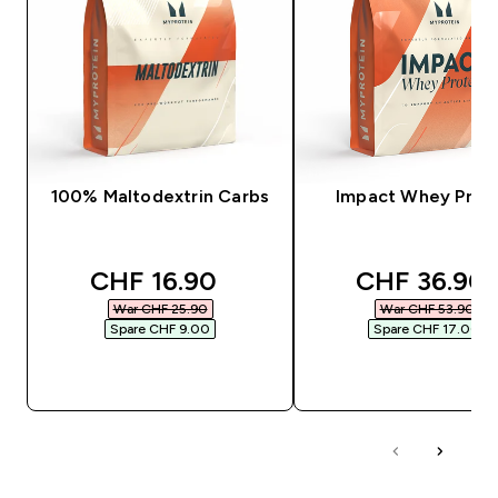
100% Maltodextrin Carbs
Impact Whey Prot
discounted price
discounted 
CHF 16.90‎
CHF 36.90‎
War CHF 25.90‎
War CHF 53.90‎
Spare CHF 9.00‎
Spare CHF 17.00‎
SOFORTKAUF
SOFORTKAUF