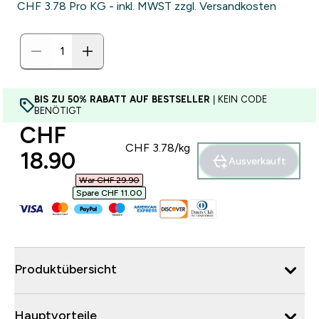
CHF 3.78‎ Pro KG - inkl. MWST zzgl. Versandkosten
BIS ZU 50% RABATT AUF BESTSELLER
| KEIN CODE
BENÖTIGT
discounted price
CHF
CHF 3.78‎/kg
18.90‎
Ausverkauft
War CHF 29.90‎
Spare CHF 11.00‎
Produktübersicht
Hauptvorteile