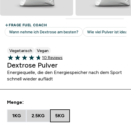
Vegetarisch
Vegan
10 customer reviews
10 Reviews
4.7 out of 5 stars
Dextrose Pulver
Energiequelle, die den Energiespeicher nach dem Sport
schnell wieder auflädt
Menge:
1KG
2.5KG
5KG