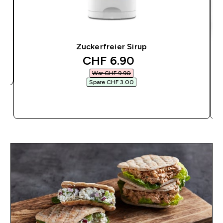
Zuckerfreier Sirup
discounted price
CHF 6.90‎
War CHF 9.90‎
Spare CHF 3.00‎
SOFORTKAUF