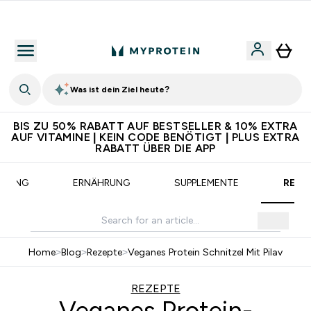
CHF 5 warten auf dich – bereit?
Was ist dein Ziel heute?
BIS ZU 50% RABATT AUF BESTSELLER & 10% EXTRA
AUF VITAMINE | KEIN CODE BENÖTIGT | PLUS EXTRA
RABATT ÜBER DIE APP
AINING
ERNÄHRUNG
SUPPLEMENTE
REZE
Home
>
Blog
>
Rezepte
>
Veganes Protein Schnitzel Mit Pilav
REZEPTE
Veganes Protein-