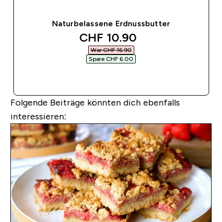
Naturbelassene Erdnussbutter
discounted price
CHF 10.90‎
War CHF 16.90‎
Spare CHF 6.00‎
SOFORTKAUF
Folgende Beiträge könnten dich ebenfalls
interessieren: