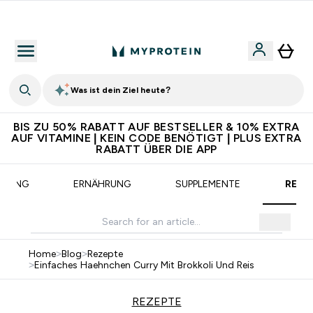
CHF 5 warten auf dich – bereit?
Was ist dein Ziel heute?
BIS ZU 50% RABATT AUF BESTSELLER & 10% EXTRA
AUF VITAMINE | KEIN CODE BENÖTIGT | PLUS EXTRA
RABATT ÜBER DIE APP
AINING
ERNÄHRUNG
SUPPLEMENTE
REZE
Home
>
Blog
>
Rezepte
>
Einfaches Haehnchen Curry Mit Brokkoli Und Reis
REZEPTE