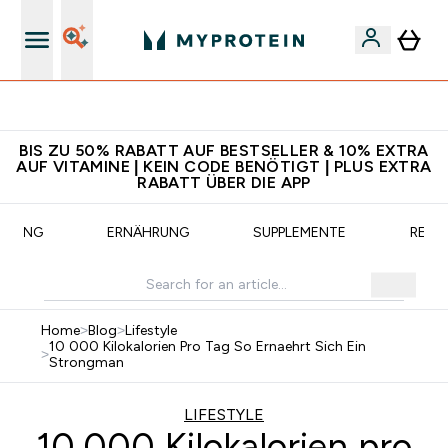
Für App-Neukunden: Gratis Versand
BIS ZU 50% RABATT AUF BESTSELLER & 10% EXTRA
AUF VITAMINE | KEIN CODE BENÖTIGT | PLUS EXTRA
RABATT ÜBER DIE APP
AINING
ERNÄHRUNG
SUPPLEMENTE
REZE
Home
>
Blog
>
Lifestyle
10 000 Kilokalorien Pro Tag So Ernaehrt Sich Ein
>
Strongman
LIFESTYLE
10.000 Kilokalorien pro