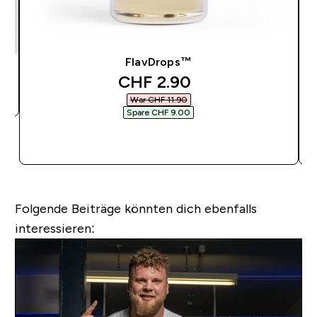
FlavDrops™
discounted price
CHF 2.90‎
War CHF 11.90‎
Spare CHF 9.00‎
SOFORTKAUF
Folgende Beiträge könnten dich ebenfalls
interessieren: