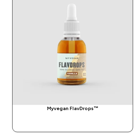
Myvegan FlavDrops™
SOFORTKAUF