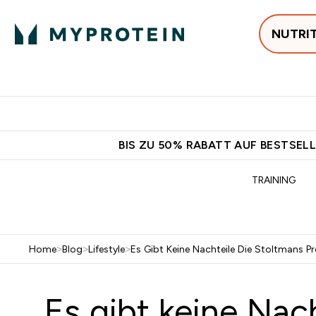
NUTRI
Jetzt im Trend
P
Enter
⌄
Gratis Versan
BIS ZU 50% RABATT AUF BESTSELL
TRAINING
Home
>
Blog
>
Lifestyle
>
Es Gibt Keine Nachteile Die Stoltmans 
„Es gibt keine Nac