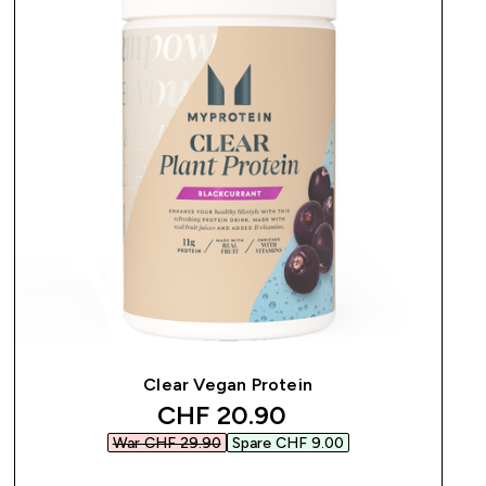
Clear Vegan Protein
discounted price
CHF 20.90‎
War CHF 29.90‎
Spare CHF 9.00‎