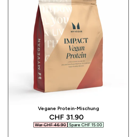
Vegane Protein-Mischung
discounted price
CHF 31.90‎
War CHF 46.90‎
Spare CHF 15.00‎