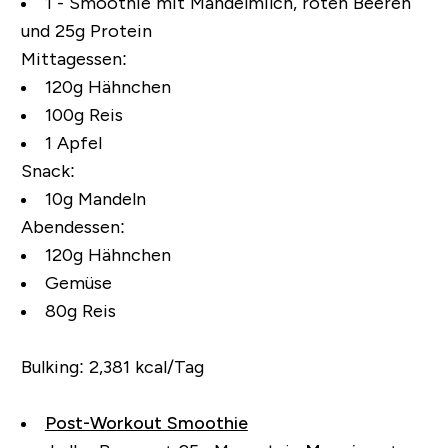
1 - Smoothie mit Mandelmilch, roten Beeren
und 25g Protein
Mittagessen:
120g Hähnchen
100g Reis
1 Apfel
Snack:
10g Mandeln
Abendessen:
120g Hähnchen
Gemüse
80g Reis
Bulking:
2,381 kcal/Tag
Post-Workout Smoothie