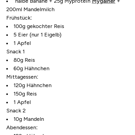
halbe Banane + 25g Myprotein
Mygainer
+
200ml Mandelmilch
Frühstück:
100g gekochter Reis
5 Eier (nur 1 Eigelb)
1 Apfel
Snack 1
80g Reis
60g Hähnchen
Mittagessen:
120g Hähnchen
150g Reis
1 Apfel
Snack 2
10g Mandeln
Abendessen: