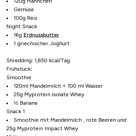
120g Hähnchen
Gemüse
100g Reis
Night Snack
16g
Erdnussbutter
1 griechischer Joghurt
Shredding:
1,650 kcal/Tag
Frühstück:
Smoothie
120ml Mandelmilch + 100 ml Wasser
25g Myprotein Isolate Whey
½ Banane
Snack 1
Smoothie mit Mandelmilch , rote Beeren und
25g Myprotein Impact Whey