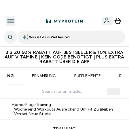
Gratis Versand ab CHF 90
Was ist dein Ziel heute?
BIS ZU 50% RABATT AUF BESTSELLER & 10% EXTRA
AUF VITAMINE | KEIN CODE BENÖTIGT | PLUS EXTRA
RABATT ÜBER DIE APP
AINING
ERNÄHRUNG
SUPPLEMENTE
REZE
Home
>
Blog
>
Training
Wochenend Workouts Ausreichend Um Fit Zu Bleiben
>
Verraet Neue Studie
TRAINING