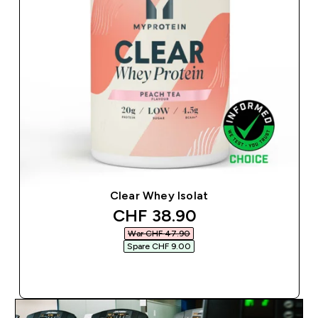
Clear Whey Isolat
discounted price
CHF 38.90‎
War CHF 47.90‎
Spare CHF 9.00‎
SOFORTKAUF