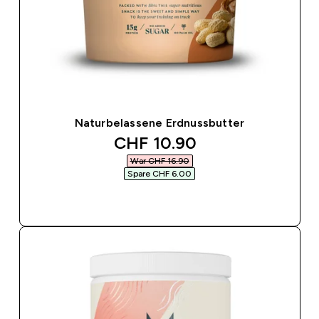
Naturbelassene Erdnussbutter
discounted price
CHF 10.90‎
War CHF 16.90‎
Spare CHF 6.00‎
SOFORTKAUF