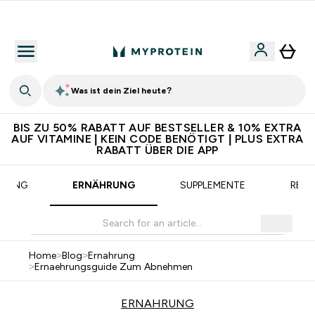
CHF 5 warten auf dich – bereit?
Was ist dein Ziel heute?
BIS ZU 50% RABATT AUF BESTSELLER & 10% EXTRA
AUF VITAMINE | KEIN CODE BENÖTIGT | PLUS EXTRA
RABATT ÜBER DIE APP
AINING
ERNÄHRUNG
SUPPLEMENTE
REZE
Home
>
Blog
>
Ernahrung
>
Ernaehrungsguide Zum Abnehmen
ERNAHRUNG