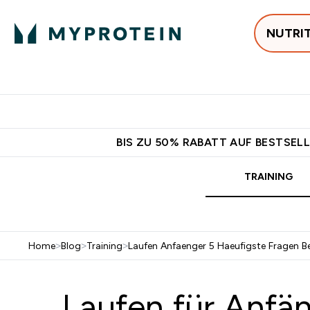
NUTRI
Jetzt im Trend
P
Enter
⌄
Gratis Versan
BIS ZU 50% RABATT AUF BESTSELL
TRAINING
Home
>
Blog
>
Training
>
Laufen Anfaenger 5 Haeufigste Fragen B
Laufen für Anfän