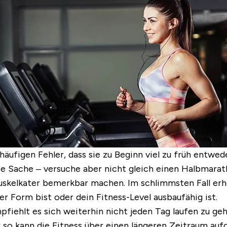
äufigen Fehler, dass sie zu Beginn viel zu früh entwede
gute Sache – versuche aber nicht gleich einen Halbmarat
 Muskelkater bemerkbar machen. Im schlimmsten Fall er
r Form bist oder dein Fitness-Level ausbaufähig ist.
iehlt es sich weiterhin nicht jeden Tag laufen zu ge
r so kann die Fitness über einen längeren Zeitraum au