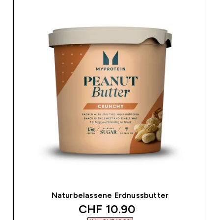
Naturbelassene Erdnussbutter
discounted price
CHF 10.90‎