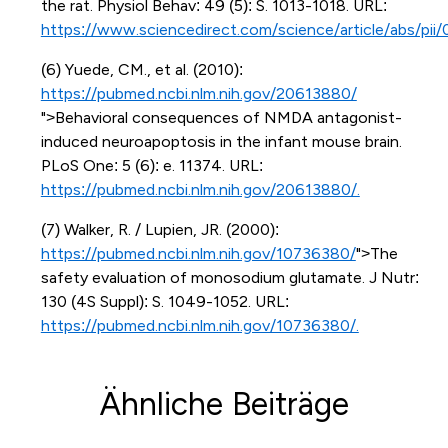
the rat. Physiol Behav: 49 (5): S. 1013-1018. URL:
https://www.sciencedirect.com/science/article/abs/pi
(6) Yuede, CM., et al. (2010):
https://pubmed.ncbi.nlm.nih.gov/20613880/
">Behavioral consequences of NMDA antagonist-
induced neuroapoptosis in the infant mouse brain.
PLoS One: 5 (6): e. 11374. URL:
https://pubmed.ncbi.nlm.nih.gov/20613880/.
(7) Walker, R. / Lupien, JR. (2000):
https://pubmed.ncbi.nlm.nih.gov/10736380/
">The
safety evaluation of monosodium glutamate. J Nutr:
130 (4S Suppl): S. 1049-1052. URL:
https://pubmed.ncbi.nlm.nih.gov/10736380/.
Ähnliche Beiträge