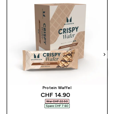
Protein Waffel
discounted price
CHF 14.90‎
War CHF 22.50‎
Spare CHF 7.60‎