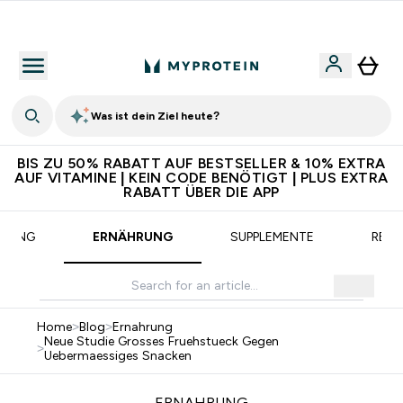
CHF 5 warten auf dich – bereit?
Was ist dein Ziel heute?
BIS ZU 50% RABATT AUF BESTSELLER & 10% EXTRA
AUF VITAMINE | KEIN CODE BENÖTIGT | PLUS EXTRA
RABATT ÜBER DIE APP
AINING
ERNÄHRUNG
SUPPLEMENTE
REZE
Home
>
Blog
>
Ernahrung
Neue Studie Grosses Fruehstueck Gegen
>
Uebermaessiges Snacken
ERNAHRUNG