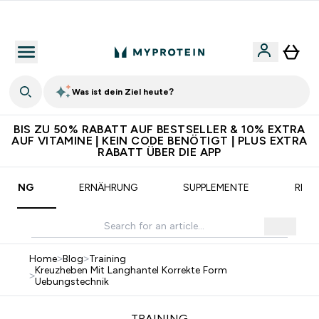
Für App-Neukunden: Gratis Versand
Was ist dein Ziel heute?
BIS ZU 50% RABATT AUF BESTSELLER & 10% EXTRA
AUF VITAMINE | KEIN CODE BENÖTIGT | PLUS EXTRA
RABATT ÜBER DIE APP
AINING
ERNÄHRUNG
SUPPLEMENTE
REZE
Home
>
Blog
>
Training
Kreuzheben Mit Langhantel Korrekte Form
>
Uebungstechnik
TRAINING