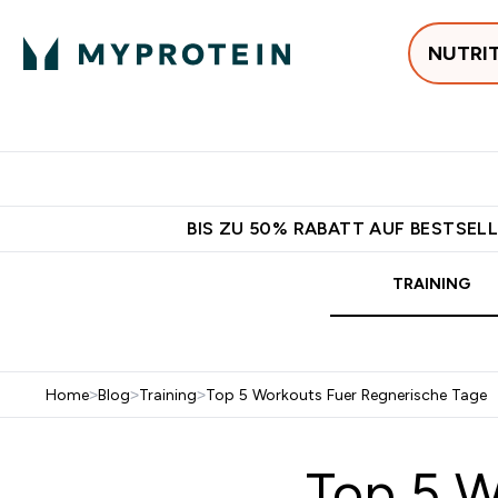
NUTRI
Jetzt im Trend
P
Enter
⌄
Gratis Versan
BIS ZU 50% RABATT AUF BESTSELL
TRAINING
Home
>
Blog
>
Training
>
Top 5 Workouts Fuer Regnerische Tage
Top 5 W