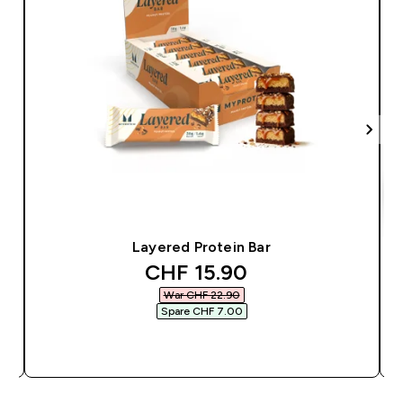
Layered Protein Bar
discounted price
CHF 15.90‎
War CHF 22.90‎
Spare CHF 7.00‎
SOFORTKAUF