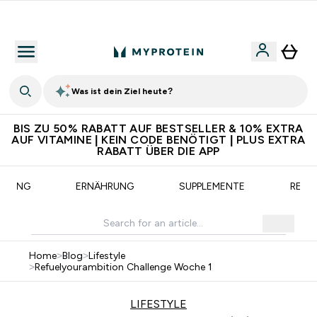
CHF 5 warten auf dich – bereit?
Was ist dein Ziel heute?
BIS ZU 50% RABATT AUF BESTSELLER & 10% EXTRA
AUF VITAMINE | KEIN CODE BENÖTIGT | PLUS EXTRA
RABATT ÜBER DIE APP
AINING
ERNÄHRUNG
SUPPLEMENTE
REZE
Home
>
Blog
>
Lifestyle
>
Refuelyourambition Challenge Woche 1
LIFESTYLE