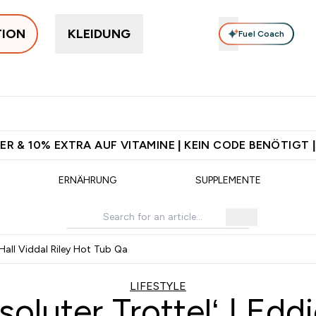
TION
KLEIDUNG
Fuel Coach
rotein
Supplemente
Vitamine
Food, Bars & Snacks
V
 Jetzt im Trend submenu
Enter Protein submenu
Enter Supplemente submenu
Enter Vitamine submenu
⌄
⌄
⌄
⌄
d ab CHF 90
Für App-Neukunden: Gratis Versand
CHF 5 warten 
ER & 10% EXTRA AUF VITAMINE | KEIN CODE BENÖTIGT |
ERNÄHRUNG
SUPPLEMENTE
 Hall Viddal Riley Hot Tub Qa
LIFESTYLE
soluter Trottel‘ | Edd