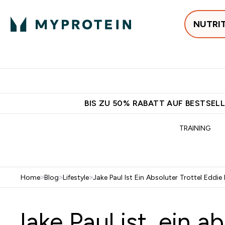
NUTRI
Jetzt im Trend
P
Enter
⌄
Gratis Versan
BIS ZU 50% RABATT AUF BESTSELL
TRAINING
Home
>
Blog
>
Lifestyle
>
Jake Paul Ist Ein Absoluter Trottel Eddie
Jake Paul ist ‚ein ab