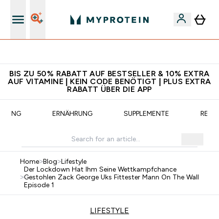
CHF 5 warten auf dich – bereit?
BIS ZU 50% RABATT AUF BESTSELLER & 10% EXTRA
AUF VITAMINE | KEIN CODE BENÖTIGT | PLUS EXTRA
RABATT ÜBER DIE APP
AINING
ERNÄHRUNG
SUPPLEMENTE
REZE
Home
>
Blog
>
Lifestyle
Der Lockdown Hat Ihm Seine Wettkampfchance
>
Gestohlen Zack George Uks Fittester Mann On The Wall
Episode 1
LIFESTYLE