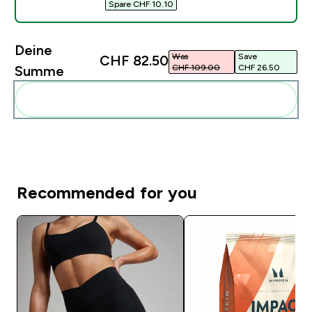
Spare CHF 10.10‎
Deine
Was
Save
CHF 82.50‎
CHF 109.00‎
CHF 26.50‎
Summe
Diese zu deiner Routine hinzuf�gen
Recommended for you