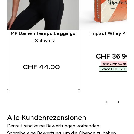
MP Damen Tempo Leggings
Impact Whey Prot
– Schwarz
discounted 
CHF 36.90‎
War CHF 53.90‎
CHF 44.00‎
Spare CHF 17.00‎
SOFORTKAUF
SOFORTKAUF
Alle Kundenrezensionen
Derzeit sind keine Bewertungen vorhanden.
Schreibe eine Bewertung, um die Chance zu haben,