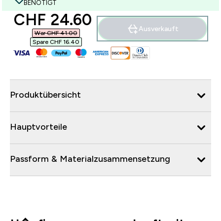
BENÖTIGT
discounted price
CHF 24.60‎
Ausverkauft
War CHF 41.00‎
Spare CHF 16.40‎
Produktübersicht
Hauptvorteile
Passform & Materialzusammensetzung