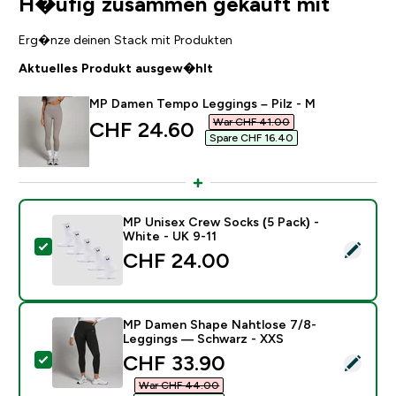
H�ufig zusammen gekauft mit
Erg�nze deinen Stack mit Produkten
Aktuelles Produkt ausgew�hlt
MP Damen Tempo Leggings – Pilz - M
War CHF 41.00‎
discounted price
CHF 24.60‎
Spare CHF 16.40‎
MP Unisex Crew Socks (5 Pack) -
White - UK 9-11
Dieses Produkt ausw�hlen - MP Unisex Crew Socks (5
CHF 24.00‎
MP Damen Shape Nahtlose 7/8-
Leggings — Schwarz - XXS
discounted price
CHF 33.90‎
Dieses Produkt ausw�hlen - MP Damen Shape Nahtlo
War CHF 44.00‎