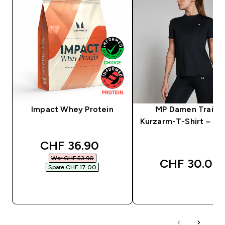
Impact Whey Protein
MP Damen Traini
Kurzarm-T-Shirt – Sc
discounted price
CHF 36.90‎
War CHF 53.90‎
CHF 30.00‎
Spare CHF 17.00‎
SOFORTKAUF
SOFORTKAUF