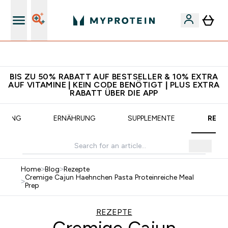
CHF 5 warten auf dich – bereit?
BIS ZU 50% RABATT AUF BESTSELLER & 10% EXTRA
AUF VITAMINE | KEIN CODE BENÖTIGT | PLUS EXTRA
RABATT ÜBER DIE APP
AINING
ERNÄHRUNG
SUPPLEMENTE
REZE
Home
>
Blog
>
Rezepte
Cremige Cajun Haehnchen Pasta Proteinreiche Meal
>
Prep
REZEPTE