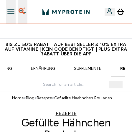
CHF 5 warten auf dich – bereit?
BIS ZU 50% RABATT AUF BESTSELLER & 10% EXTRA
AUF VITAMINE | KEIN CODE BENÖTIGT | PLUS EXTRA
RABATT ÜBER DIE APP
AINING
ERNÄHRUNG
SUPPLEMENTE
REZE
Home
>
Blog
>
Rezepte
>
Gefuellte Haehnchen Rouladen
REZEPTE
Gefüllte Hähnchen