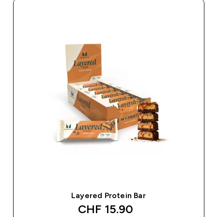
Layered Protein Bar
discounted price
CHF 15.90‎