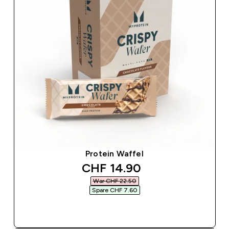
Protein Waffel
discounted price
CHF 14.90‎
War CHF 22.50‎
Spare CHF 7.60‎
SOFORTKAUF