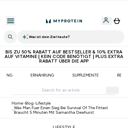
CHF 5 warten auf dich – bereit?
Was ist dein Ziel heute?
BIS ZU 50% RABATT AUF BESTSELLER & 10% EXTRA
AUF VITAMINE | KEIN CODE BENÖTIGT | PLUS EXTRA
RABATT ÜBER DIE APP
AINING
ERNÄHRUNG
SUPPLEMENTE
REZE
Home
>
Blog
>
Lifestyle
Was Man Fuer Einen Sieg Bei Survival Of The Fittest
>
Braucht 5 Minuten Mit Samantha Dewhurst
LIFESTYLE