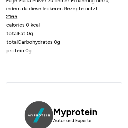
Füge Maca Pulver zu deiner Ernährung hinzu,
indem du diese leckeren Rezepte nutzt.
2165
calories 0 kcal
totalFat 0g
totalCarbohydrates 0g
protein 0g
Myprotein
Autor und Experte