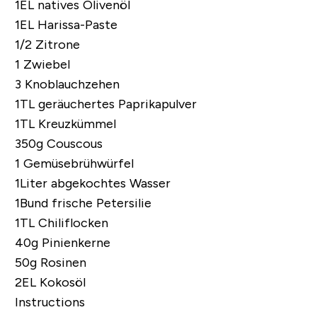
1EL natives Olivenöl
1EL Harissa-Paste
1/2 Zitrone
1 Zwiebel
3 Knoblauchzehen
1TL geräuchertes Paprikapulver
1TL Kreuzkümmel
350g Couscous
1 Gemüsebrühwürfel
1Liter abgekochtes Wasser
1Bund frische Petersilie
1TL Chiliflocken
40g Pinienkerne
50g Rosinen
2EL
Kokosöl
Instructions