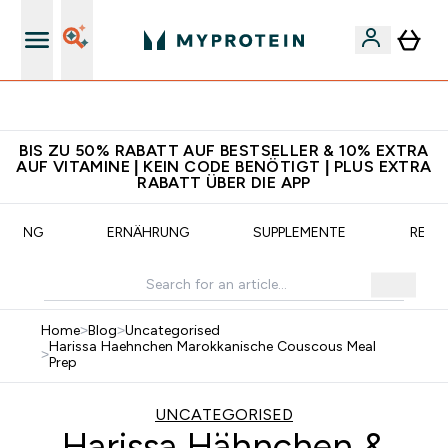
CHF 5 warten auf dich – bereit?
BIS ZU 50% RABATT AUF BESTSELLER & 10% EXTRA
AUF VITAMINE | KEIN CODE BENÖTIGT | PLUS EXTRA
RABATT ÜBER DIE APP
AINING
ERNÄHRUNG
SUPPLEMENTE
REZE
Home
>
Blog
>
Uncategorised
Harissa Haehnchen Marokkanische Couscous Meal
>
Prep
UNCATEGORISED
Harissa Hähnchen &