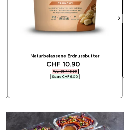
Naturbelassene Erdnussbutter
discounted price
CHF 10.90‎
War CHF 16.90‎
Spare CHF 6.00‎
SOFORTKAUF