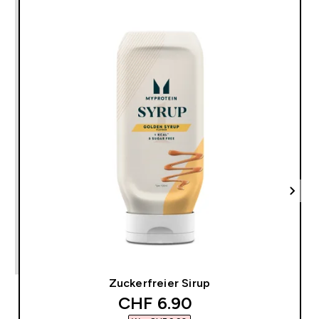
Zuckerfreier Sirup
discounted price
CHF 6.90‎