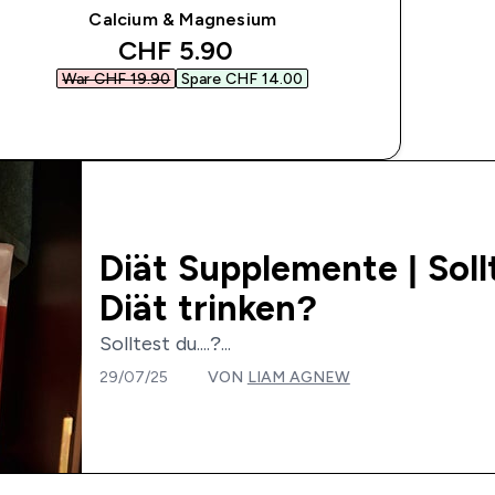
Calcium & Magnesium
discounted price
CHF 5.90‎
War CHF 19.90‎
Spare CHF 14.00‎
SOFORTKAUF
Diät Supplemente | Soll
Diät trinken?
Solltest du....?...
29/07/25
VON
LIAM AGNEW