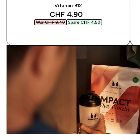
Vitamin B12
discounted price
CHF 4.90‎
War CHF 9.40‎
Spare CHF 4.50‎
SOFORTKAUF