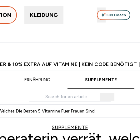
TION
KLEIDUNG
Fuel Coach
rotein
Supplemente
Vitamine
Food, Bars & Snacks
V
 Jetzt im Trend submenu
Enter Protein submenu
Enter Supplemente submenu
Enter Vitamine submenu
⌄
⌄
⌄
⌄
d ab CHF 90
Für App-Neukunden: Gratis Versand
CHF 5 warten 
ER & 10% EXTRA AUF VITAMINE | KEIN CODE BENÖTIGT |
ERNÄHRUNG
SUPPLEMENTE
Welches Die Besten 5 Vitamine Fuer Frauen Sind
SUPPLEMENTE
eraterin verrät, wel