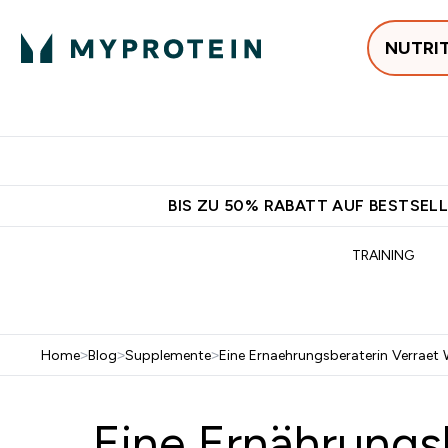
NUTRI
Jetzt im Trend
P
Enter
⌄
Gratis Versan
BIS ZU 50% RABATT AUF BESTSELL
TRAINING
Home
>
Blog
>
Supplemente
>
Eine Ernaehrungsberaterin Verraet 
Eine Ernährungsb