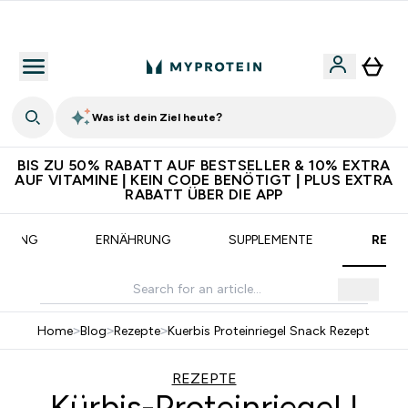
CHF 5 warten auf dich – bereit?
Was ist dein Ziel heute?
BIS ZU 50% RABATT AUF BESTSELLER & 10% EXTRA
AUF VITAMINE | KEIN CODE BENÖTIGT | PLUS EXTRA
RABATT ÜBER DIE APP
AINING
ERNÄHRUNG
SUPPLEMENTE
REZE
Home
>
Blog
>
Rezepte
>
Kuerbis Proteinriegel Snack Rezept
REZEPTE
Kürbis-Proteinriegel |