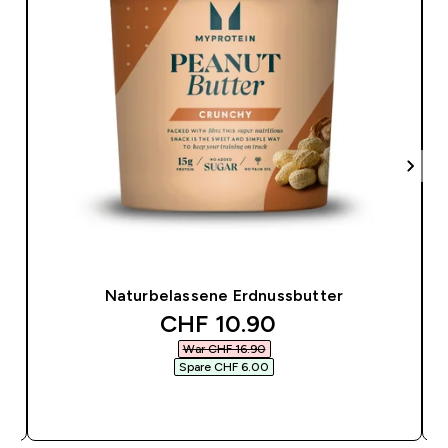
Naturbelassene Erdnussbutter
discounted price
CHF 10.90‎
War CHF 16.90‎
Spare CHF 6.00‎
SOFORTKAUF