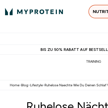
NUTRI
Jetzt im Trend
P
Enter
⌄
Gratis Versan
BIS ZU 50% RABATT AUF BESTSELL
TRAINING
Home
>
Blog
>
Lifestyle
>
Ruhelose Naechte Wie Du Deinen Schlaf
Ruhelose Nächt