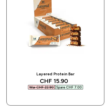
Layered Protein Bar
discounted price
CHF 15.90‎
War CHF 22.90‎
Spare CHF 7.00‎
SOFORTKAUF