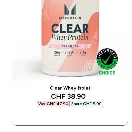
Clear Whey Isolat
discounted price
CHF 38.90‎
War CHF 47.90‎
Spare CHF 9.00‎
SOFORTKAUF