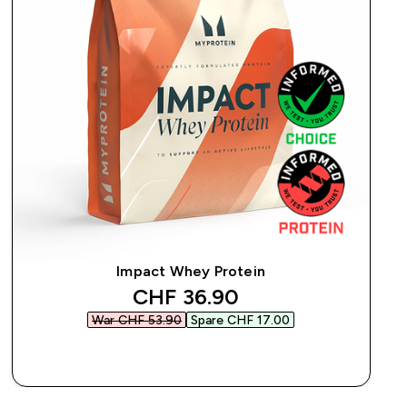
Impact Whey Protein
discounted price
CHF 36.90‎
War CHF 53.90‎
Spare CHF 17.00‎
SOFORTKAUF