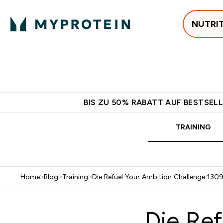
NUTRI
Jetzt im Trend
P
Enter
⌄
Gratis Versan
BIS ZU 50% RABATT AUF BESTSELL
TRAINING
Home
>
Blog
>
Training
>
Die Refuel Your Ambition Challenge 130
Die Ref