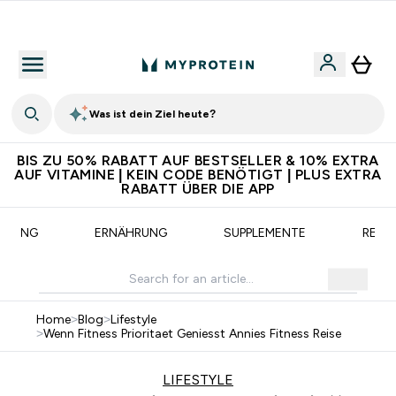
CHF 5 warten auf dich – bereit?
Was ist dein Ziel heute?
BIS ZU 50% RABATT AUF BESTSELLER & 10% EXTRA
AUF VITAMINE | KEIN CODE BENÖTIGT | PLUS EXTRA
RABATT ÜBER DIE APP
AINING
ERNÄHRUNG
SUPPLEMENTE
REZE
Home
>
Blog
>
Lifestyle
>
Wenn Fitness Prioritaet Geniesst Annies Fitness Reise
LIFESTYLE