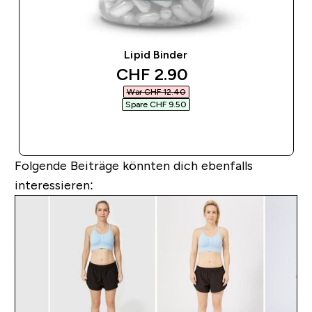
Lipid Binder
discounted price
CHF 2.90‎
War CHF 12.40‎
Spare CHF 9.50‎
SOFORTKAUF
Folgende Beiträge könnten dich ebenfalls
interessieren: