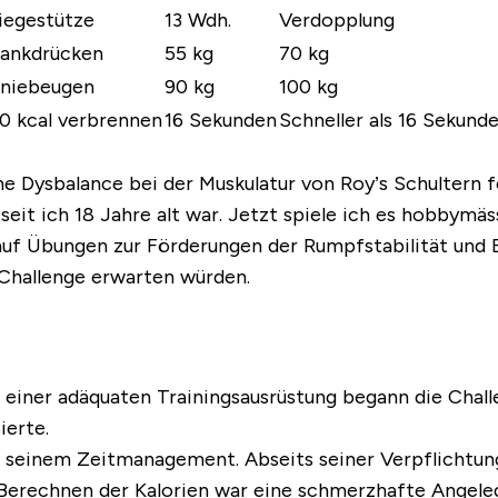
iegestütze
13 Wdh.
Verdopplung
ankdrücken
55 kg
70 kg
niebeugen
90 kg
100 kg
0 kcal verbrennen
16 Sekunden
Schneller als 16 Sekund
e Dysbalance bei der Muskulatur von Roy’s Schultern fes
, seit ich 18 Jahre alt war. Jetzt spiele ich es hobbymä
ng auf Übungen zur Förderungen der Rumpfstabilität un
 Challenge erwarten würden.
iner adäquaten Trainingsausrüstung begann die Challe
ierte.
 seinem Zeitmanagement. Abseits seiner Verpflichtunge
 Berechnen der Kalorien war eine schmerzhafte Angeleg