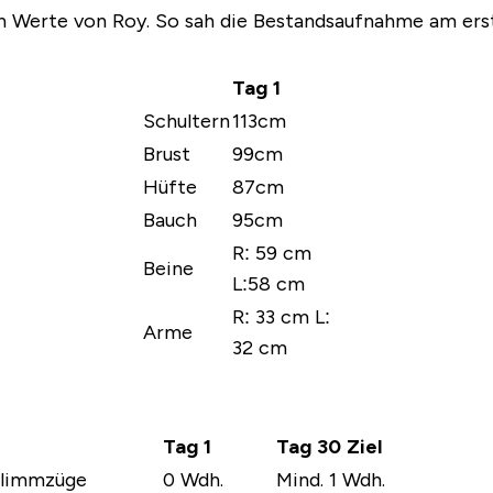
en Werte von Roy. So sah die Bestandsaufnahme am ers
Tag 1
Schultern
113cm
Brust
99cm
Hüfte
87cm
Bauch
95cm
R: 59 cm
Beine
L:58 cm
R: 33 cm L:
Arme
32 cm
Tag 1
Tag 30 Ziel
limmzüge
0 Wdh.
Mind. 1 Wdh.