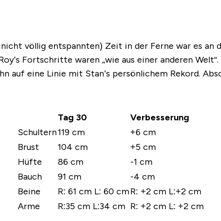
cht völlig entspannten) Zeit in der Ferne war es an d
y’s Fortschritte waren „wie aus einer anderen Welt“.
hn auf eine Linie mit Stan’s persönlichem Rekord. Absol
Tag 30
Verbesserung
Schultern
119 cm
+6 cm
Brust
104 cm
+5 cm
Hüfte
86 cm
-1 cm
Bauch
91 cm
-4 cm
Beine
R: 61 cm L: 60 cm
R: +2 cm L:+2 cm
Arme
R:35 cm L:34 cm
R: +2 cm L: +2 cm