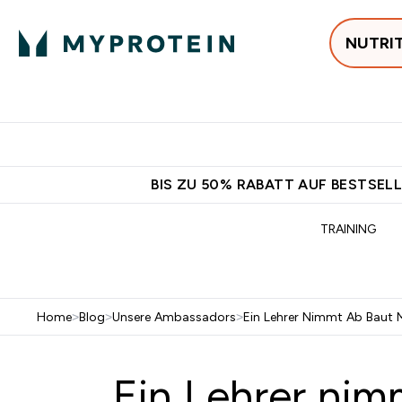
NUTRI
Jetzt im Trend
P
Enter
⌄
Gratis Versan
BIS ZU 50% RABATT AUF BESTSELL
TRAINING
Home
>
Blog
>
Unsere Ambassadors
>
Ein Lehrer Nimmt Ab Baut 
Ein Lehrer nim