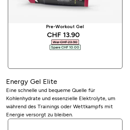
Pre-Workout Gel
discounted price
CHF 13.90‎
War CHF 23.90‎
Spare CHF 10.00‎
SOFORTKAUF
Energy Gel Elite
Eine schnelle und bequeme Quelle für
Kohlenhydrate und essenzielle Elektrolyte, um
während des Trainings oder Wettkampfs mit
Energie versorgt zu bleiben.