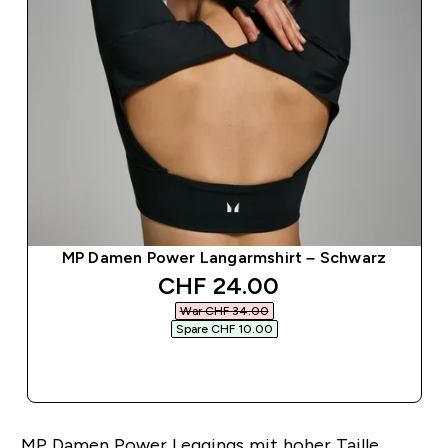
MP Damen Power Langarmshirt – Schwarz
discounted price
CHF 24.00‎
War CHF 34.00‎
Spare CHF 10.00‎
SOFORTKAUF
MP Damen Power Leggings mit hoher Taille