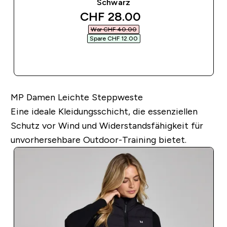
Schwarz
discounted price
CHF 28.00‎
War CHF 40.00‎
Spare CHF 12.00‎
SOFORTKAUF
MP Damen Leichte Steppweste
Eine ideale Kleidungsschicht, die essenziellen
Schutz vor Wind und Widerstandsfähigkeit für
unvorhersehbare Outdoor-Training bietet.