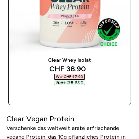
Clear Whey Isolat
discounted price
CHF 38.90‎
War CHF 47.90‎
Spare CHF 9.00‎
SOFORTKAUF
Clear Vegan Protein
Verschenke das weltweit erste erfrischende
vegane Protein, das 10g pflanzliches Protein in