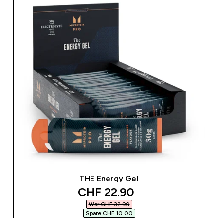
THE Energy Gel
discounted price
CHF 22.90‎
War CHF 32.90‎
Spare CHF 10.00‎