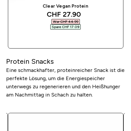
Clear Vegan Protein
discounted price
CHF 27.90‎
War CHF 44.99‎
Spare CHF 17.09‎
SOFORTKAUF
Protein Snacks
Eine schmackhafter, proteinreicher Snack ist die
perfekte Lösung, um die Energiespeicher
unterwegs zu regenerieren und den Heißhunger
am Nachmittag in Schach zu halten.