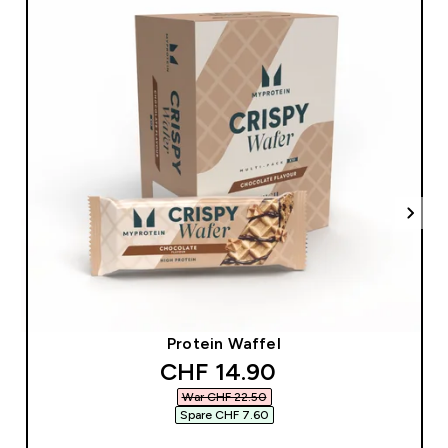
Protein Waffel
discounted price
CHF 14.90‎
War CHF 22.50‎
Spare CHF 7.60‎