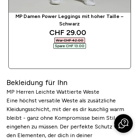
MP Damen Power Leggings mit hoher Taille –
Schwarz
discounted price
CHF 29.00‎
War CHF 42.00‎
Spare CHF 13.00‎
SOFORTKAUF
Bekleidung für Ihn
MP Herren Leichte Wattierte Weste
Eine höchst versatile Weste als zusätzliche
Kleidungsschicht, mit der es dir kuschlig warm
bleibt - ganz ohne Kompromisse beim Stil
eingehen zu müssen. Der perfekte Schutz vor
den Elementen, der dich in deiner