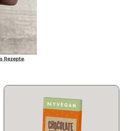
ss Rezepte
.