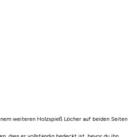
einem weiteren Holzspieß Löcher auf beiden Seiten
, dass er vollständig bedeckt ist, bevor du ihn