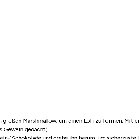
en großen Marshmallow, um einen Lolli zu formen. Mit 
as Geweih gedacht).
n-)Schokolade und drehe ihn herum, um sicherzustellen