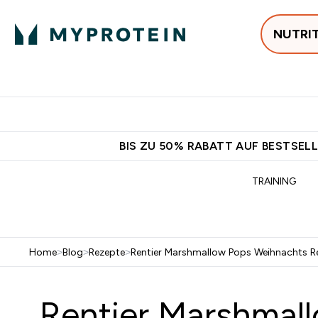
NUTRI
Jetzt im Trend
P
Enter
⌄
Gratis Versan
BIS ZU 50% RABATT AUF BESTSELL
TRAINING
Home
>
Blog
>
Rezepte
>
Rentier Marshmallow Pops Weihnachts Re
Rentier Marshmall