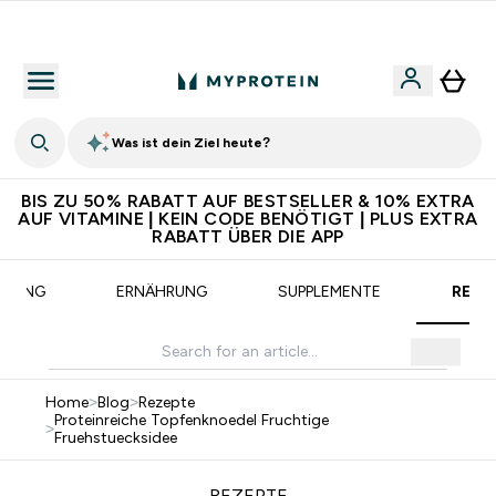
CHF 5 warten auf dich – bereit?
Was ist dein Ziel heute?
BIS ZU 50% RABATT AUF BESTSELLER & 10% EXTRA
AUF VITAMINE | KEIN CODE BENÖTIGT | PLUS EXTRA
RABATT ÜBER DIE APP
AINING
ERNÄHRUNG
SUPPLEMENTE
REZE
Home
>
Blog
>
Rezepte
Proteinreiche Topfenknoedel Fruchtige
>
Fruehstuecksidee
REZEPTE