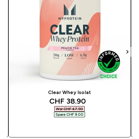
Clear Whey Isolat
discounted price
CHF 38.90‎
War CHF 47.90‎
Spare CHF 9.00‎
SOFORTKAUF