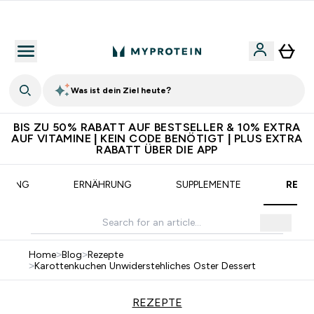
CHF 5 warten auf dich – bereit?
Was ist dein Ziel heute?
BIS ZU 50% RABATT AUF BESTSELLER & 10% EXTRA
AUF VITAMINE | KEIN CODE BENÖTIGT | PLUS EXTRA
RABATT ÜBER DIE APP
AINING
ERNÄHRUNG
SUPPLEMENTE
REZE
Home
>
Blog
>
Rezepte
>
Karottenkuchen Unwiderstehliches Oster Dessert
REZEPTE