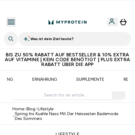
CHF 5 warten auf dich – bereit?
Was ist dein Ziel heute?
BIS ZU 50% RABATT AUF BESTSELLER & 10% EXTRA
AUF VITAMINE | KEIN CODE BENÖTIGT | PLUS EXTRA
RABATT ÜBER DIE APP
AINING
ERNÄHRUNG
SUPPLEMENTE
REZE
Home
>
Blog
>
Lifestyle
Spring Ins Kuehle Nass Mit Der Heissesten Bademode
>
Des Sommers
LIFESTYLE