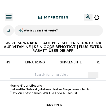
Für App-Neukunden: Gratis Versand
Was ist dein Ziel heute?
BIS ZU 50% RABATT AUF BESTSELLER & 10% EXTRA
AUF VITAMINE | KEIN CODE BENÖTIGT | PLUS EXTRA
RABATT ÜBER DIE APP
AINING
ERNÄHRUNG
SUPPLEMENTE
REZE
Home
>
Blog
>
Lifestyle
Fitwaffle Naturallystefanie Treten Gegeneinander An
>
Um Zu Entscheiden Wer Die Gym Queen Ist
LIFESTYLE