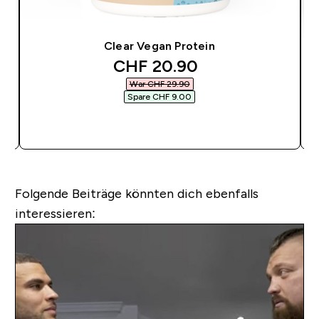
Clear Vegan Protein
discounted price
CHF 20.90‎
War CHF 29.90‎
Spare CHF 9.00‎
SOFORTKAUF
Folgende Beiträge könnten dich ebenfalls
interessieren: