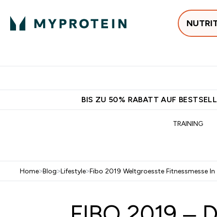
NUTRI
Jetzt im Trend
P
Enter
⌄
Gratis Versan
BIS ZU 50% RABATT AUF BESTSELL
TRAINING
Home
>
Blog
>
Lifestyle
>
Fibo 2019 Weltgroesste Fitnessmesse In
FIBO 2019 – D