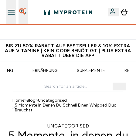
CHF 5 warten auf dich – bereit?
BIS ZU 50% RABATT AUF BESTSELLER & 10% EXTRA
AUF VITAMINE | KEIN CODE BENÖTIGT | PLUS EXTRA
RABATT ÜBER DIE APP
AINING
ERNÄHRUNG
SUPPLEMENTE
REZE
Home
>
Blog
>
Uncategorised
5 Momente In Denen Du Schnell Einen Whipped Duo
>
Brauchst
UNCATEGORISED
5 Momente, in denen du