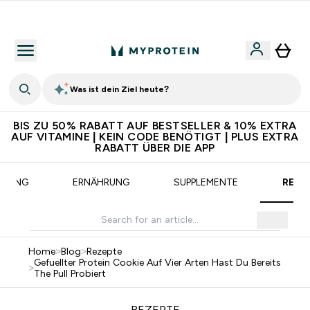
Für App-Neukunden: Gratis Versand
Was ist dein Ziel heute?
BIS ZU 50% RABATT AUF BESTSELLER & 10% EXTRA
AUF VITAMINE | KEIN CODE BENÖTIGT | PLUS EXTRA
RABATT ÜBER DIE APP
AINING
ERNÄHRUNG
SUPPLEMENTE
REZE
Home
>
Blog
>
Rezepte
Gefuellter Protein Cookie Auf Vier Arten Hast Du Bereits
>
The Pull Probiert
REZEPTE